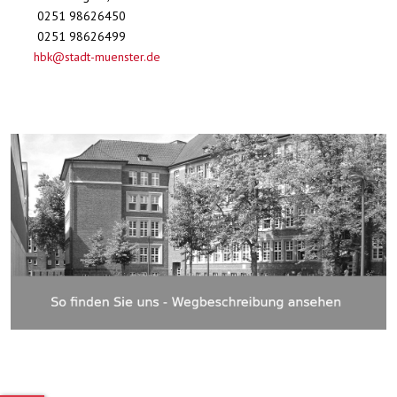
0251 98626450
0251 98626499
hbk@stadt-muenster.de