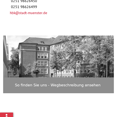
0251 98626450
0251 98626499
hbk@stadt-muenster.de