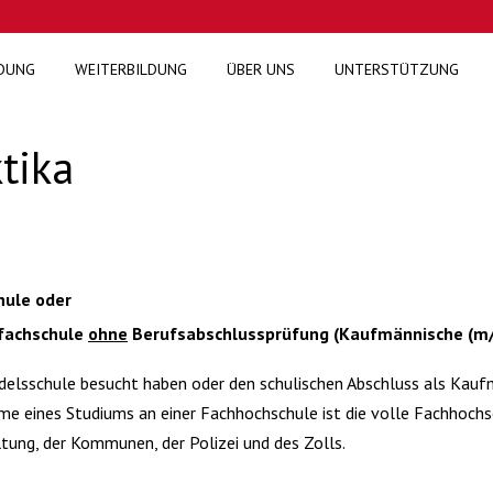
DUNG
WEITERBILDUNG
ÜBER UNS
UNTERSTÜTZUNG
tika
hule oder
sfachschule
ohne
Berufsabschlussprüfung (Kaufmännische (m/w
ndelsschule besucht haben oder den schulischen Abschluss als Kaufm
e eines Studiums an einer Fachhochschule ist die volle Fachhochsc
tung, der Kommunen, der Polizei und des Zolls.