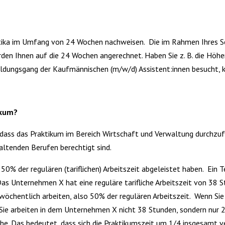
ktika im Umfang von 24 Wochen nachweisen. Die im Rahmen Ihres S
rden Ihnen auf die 24 Wochen angerechnet. Haben Sie z. B. die Höh
ildungsgang der Kaufmännischen (m/w/d) Assistent:innen besucht,
ikum?
 dass das Praktikum im Bereich Wirtschaft und Verwaltung durchzufüh
altenden Berufen berechtigt sind.
% der regulären (tariflichen) Arbeitszeit abgeleistet haben. Ein Te
Das Unternehmen X hat eine reguläre tarifliche Arbeitszeit von 38
chentlich arbeiten, also 50% der regulären Arbeitszeit. Wenn Sie 
 Sie arbeiten in dem Unternehmen X nicht 38 Stunden, sondern nur 
oche. Das bedeutet, dass sich die Praktikumszeit um 1/4 insgesamt 