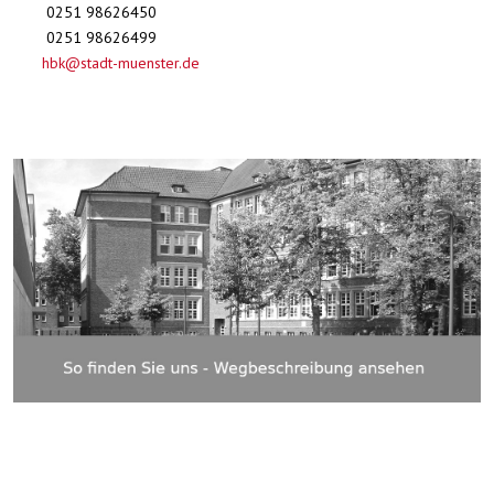
0251 98626450
0251 98626499
hbk@stadt-muenster.de