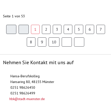
Seite 1 von 53
1
2
3
4
5
6
7
8
9
10
Nehmen Sie Kontakt mit uns auf
Hansa-Berufskolleg
Hansaring 80, 48155 Münster
0251 98626450
0251 98626499
hbk@stadt-muenster.de